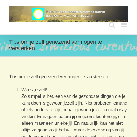
Ga
naar
inhoud
Tips om je zelf genezend vermogen te
versterken
Tips om je zelf genezend vermogen te versterken
Wees je zelf!
Zo simpel is het, een van de gezondste dingen die je
kunt doen is gewoon jezelf zijn. Niet proberen iemand
of iets anders te zijn, maar gewoon jezelf en dat okay
vinden. Er is geen betere jij en geen slechtere jij, er is
alleen maar een unieke jij. En natuurlijk kan het niet
altijd zo gaan zo jij het wil, maar de erkenning van jij
en de vrijheid om jij te zijn of eens niet jij te zijn is de