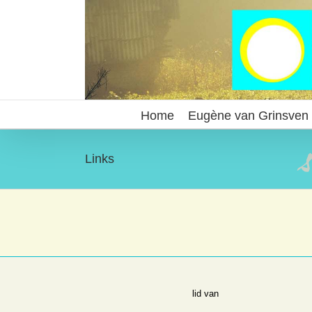
Ga
naar
inhoud
Home
Eugène van Grinsven
Links
lid van