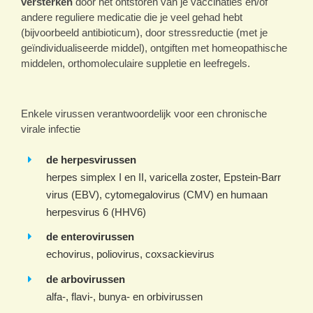
versterken
door het ontstoren van je vaccinaties en/of
andere reguliere medicatie die je veel gehad hebt
(bijvoorbeeld antibioticum), door stressreductie (met je
geïndividualiseerde middel), ontgiften met homeopathische
middelen, orthomoleculaire suppletie en leefregels.
Enkele virussen verantwoordelijk voor een chronische
virale infectie
de herpesvirussen
herpes simplex I en II, varicella zoster, Epstein-Barr
virus (EBV), cytomegalovirus (CMV) en humaan
herpesvirus 6 (HHV6)
de enterovirussen
echovirus, poliovirus, coxsackievirus
de arbovirussen
alfa-, flavi-, bunya- en orbivirussen