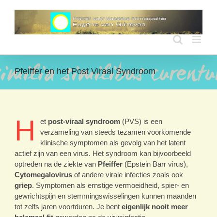
Ga
naar
inhoud
Pfeiffer en het Post Viraal Syndroom
H
et
post-viraal syndroom
(PVS) is een
verzameling van steeds tezamen voorkomende
klinische symptomen als gevolg van het latent
actief zijn van een virus. Het syndroom kan bijvoorbeeld
optreden na de ziekte van
Pfeiffer
(Epstein Barr virus),
Cytomegalovirus
of andere virale infecties zoals ook
griep
. Symptomen als ernstige vermoeidheid, spier- en
gewrichtspijn en stemmingswisselingen kunnen maanden
tot zelfs jaren voortduren. Je bent
eigenlijk nooit meer