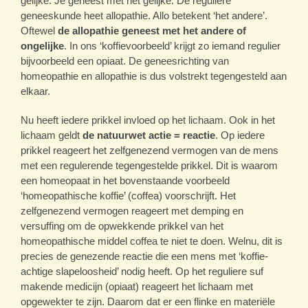
gelijke. Je geneest met het gelijke. De reguliere
geneeskunde heet allopathie. Allo betekent ‘het andere’.
Oftewel
de allopathie geneest met het andere of
ongelijke
. In ons ‘koffievoorbeeld’ krijgt zo iemand regulier
bijvoorbeeld een opiaat. De geneesrichting van
homeopathie en allopathie is dus volstrekt tegengesteld aan
elkaar.
Nu heeft iedere prikkel invloed op het lichaam. Ook in het
lichaam geldt
de natuurwet actie = reactie
. Op iedere
prikkel reageert het zelfgenezend vermogen van de mens
met een regulerende tegengestelde prikkel. Dit is waarom
een homeopaat in het bovenstaande voorbeeld
‘homeopathische koffie’ (coffea) voorschrijft. Het
zelfgenezend vermogen reageert met demping en
versuffing om de opwekkende prikkel van het
homeopathische middel coffea te niet te doen. Welnu, dit is
precies de genezende reactie die een mens met ‘koffie-
achtige slapeloosheid’ nodig heeft. Op het reguliere suf
makende medicijn (opiaat) reageert het lichaam met
opgewekter te zijn. Daarom dat er een flinke en materiële