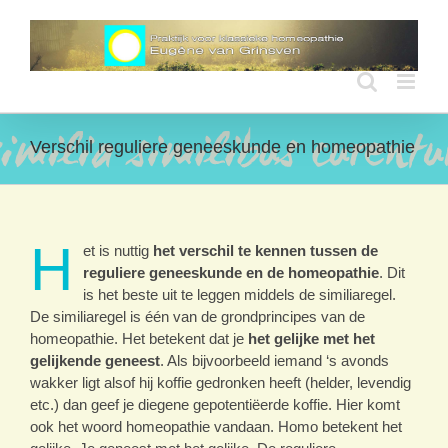
Ga
naar
inhoud
Verschil reguliere geneeskunde en homeopathie
H
et is nuttig
het verschil te kennen tussen de
reguliere geneeskunde en de homeopathie
. Dit
is het beste uit te leggen middels de similiaregel.
De similiaregel is één van de grondprincipes van de
homeopathie. Het betekent dat je
het gelijke met het
gelijkende geneest
. Als bijvoorbeeld iemand ‘s avonds
wakker ligt alsof hij koffie gedronken heeft (helder, levendig
etc.) dan geef je diegene gepotentiëerde koffie. Hier komt
ook het woord homeopathie vandaan. Homo betekent het