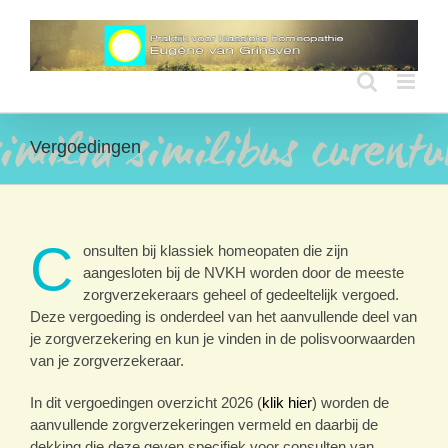
Ga
naar
inhoud
Vergoedingen
C
onsulten bij klassiek homeopaten die zijn
aangesloten bij de NVKH worden door de meeste
zorgverzekeraars geheel of gedeeltelijk vergoed.
Deze vergoeding is onderdeel van het aanvullende deel van
je zorgverzekering en kun je vinden in de polisvoorwaarden
van je zorgverzekeraar.
In dit vergoedingen overzicht 2026 (
klik hier
) worden de
aanvullende zorgverzekeringen vermeld en daarbij de
dekking die deze geven specifiek voor consulten van